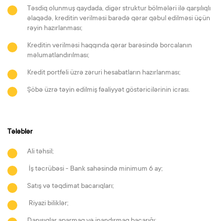
Təsdiq olunmuş qaydada, digər struktur bölmələri ilə qarşılıqlı
əlaqədə, kreditin verilməsi barədə qərar qəbul edilməsi üçün
rəyin hazırlanması;
Kreditin verilməsi haqqında qərar barəsində borcalanın
məlumatlandırılması;
Kredit portfeli üzrə zəruri hesabatların hazırlanması;
Şöbə üzrə təyin edilmiş fəaliyyət göstəricilərinin icrası.
Tələblər
Ali təhsil;
İş təcrübəsi - Bank sahəsində minimum 6 ay;
Satış və təqdimat bacarıqları;
Riyazi biliklər;