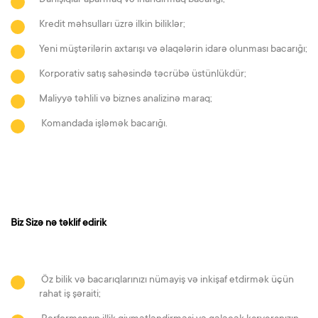
Danışıqlar aparmaq və inandırmaq bacarığı;
Kredit məhsulları üzrə ilkin biliklər;
Yeni müştərilərin axtarışı və əlaqələrin idarə olunması bacarığı;
Korporativ satış sahəsində təcrübə üstünlükdür;
Maliyyə təhlili və biznes analizinə maraq;
Komandada işləmək bacarığı.
Biz Sizə nə təklif edirik
Öz bilik və bacarıqlarınızı nümayiş və inkişaf etdirmək üçün
rahat iş şəraiti;