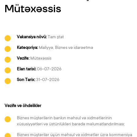
Mütəxəssis
Vakansiya növü:
Tam ştat
Kateqoriya:
Maliyyə, Biznes və idarəetmə
Vəzifə:
Mütəxəssis
Elan tarixi:
06-07-2026
Son Tarix:
31-07-2026
Vəzifə və öhdəliklər
Biznes müştərilərin bankın məhsul və xidmətlərinin
xüsusiyyətləri və üstünlükləri barədə məlumatlandırılması;
Biznes müştərilər üçün məhsul və xidmətlər üzrə kommersiya