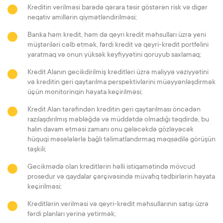
Kreditin verilməsi barədə qərara təsir göstərən risk və digər
neqativ amillərin qiymətləndirilməsi;
Banka həm kredit, həm də qeyri kredit məhsulları üzrə yeni
müştəriləri cəlb etmək, fərdi kredit və qeyri-kredit portfelini
yaratmaq və onun yüksək keyfiyyətini qoruyub saxlamaq;
Kredit Alanın gecikdirilmiş kreditləri üzrə maliyyə vəziyyətini
və kreditin geri qaytarılma perspektivlərini müəyyənləşdirmək
üçün monitorinqin həyata keçirilməsi;
Kredit Alan tərəfindən kreditin geri qaytarılması öncədən
razılaşdırılmış məbləğdə və müddətdə olmadığı təqdirdə, bu
halın davam etməsi zamanı onu gələcəkdə gözləyəcək
hüquqi məsələlərlə bağlı təlimatlandırmaq məqsədilə görüşün
təşkili;
Gecikmədə olan kreditlərin həlli istiqamətində mövcud
prosedur və qaydalar çərçivəsində müvafiq tədbirlərin həyata
keçirilməsi;
Kreditlərin verilməsi və qeyri-kredit məhsullarının satışı üzrə
fərdi planları yerinə yetirmək;