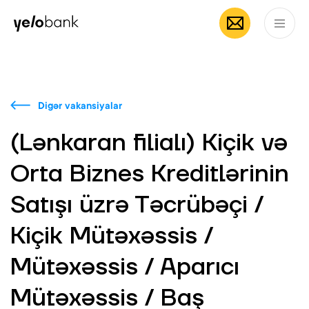
Fərdi
Biznes
Bank haqqında
AZ
Digər vakansiyalar
(Lənkaran filialı) Kiçik və
Orta Biznes Kreditlərinin
Satışı üzrə Təcrübəçi /
Kiçik Mütəxəssis /
Mütəxəssis / Aparıcı
Mütəxəssis / Baş