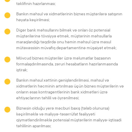
təklifinin hazırlanması;
Bankın məhsul və xidmətlərinin biznes müştərilərə satışının
həyata keçirilməsi;
Digər bank məhsullarını bilmək və onları öz potensial
müştərilərinə tövsiyyə etmək, müştərinin məhsullarla
maraqlandığı təqdirdə onu həmin məhsul üzrə məsul
mütəxəssisin müvafiq departamentinə müşaiyət etmək;
Mövcud biznes müştərilər üzrə məlumatlar bazasının
formalaşdırılmasında, zəruri hesabatların hazırlanmasında
iştirak;
Bankın məhsul xəttinin genişləndirilməsi, məhsul və
xidmətlərin həcminin artırılması üçün biznes müştərilərin və
onların əsas kontragentlərinin bank xidmətləri üzrə
ehtiyaclarının təhlili və öyrənilməsi;
Biznesin olduğu yerə məcburi baxış (tələb olunursa)
keçirilməklə və maliyyə-təsərrüfat fəaliyyəti
qiymətləndirilməklə potensial müştərilərin maliyyə-iqtisadi
təhlilinin aparılması;