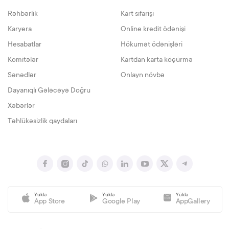
Rəhbərlik
Kart sifarişi
Karyera
Online kredit ödənişi
Hesabatlar
Hökumət ödənişləri
Komitələr
Kartdan karta köçürmə
Sənədlər
Onlayn növbə
Dayanıqlı Gələcəyə Doğru
Xəbərlər
Təhlükəsizlik qaydaları
Yüklə
Yüklə
Yüklə
App Store
Google Play
AppGallery