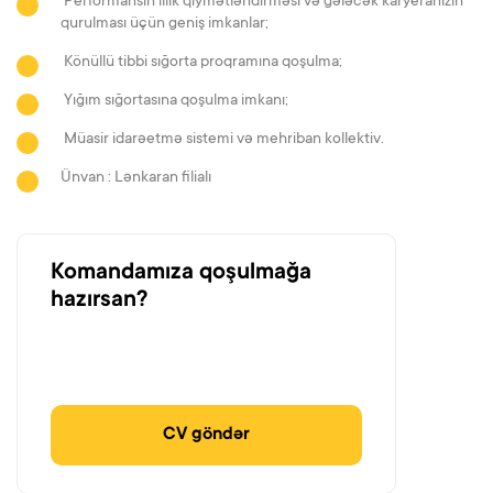
Performansın illik qiymətləndirməsi və gələcək karyeranızın
qurulması üçün geniş imkanlar;
Könüllü tibbi sığorta proqramına qoşulma;
Yığım sığortasına qoşulma imkanı;
Müasir idarəetmə sistemi və mehriban kollektiv.
Ünvan : Lənkaran filialı
Komandamıza qoşulmağa
hazırsan?
CV göndər