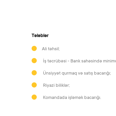
Tələblər
Ali təhsil;
İş təcrübəsi - Bank sahəsində minimum
Ünsiyyət qurmaq və satış bacarığı;
Riyazi biliklər;
Komandada işləmək bacarığı.