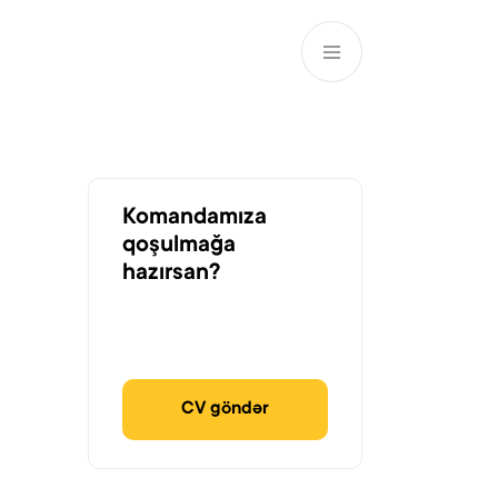
AZ
ə
ATM və Filiallar
981
Komandamıza
qoşulmağa
hazırsan?
CV göndər