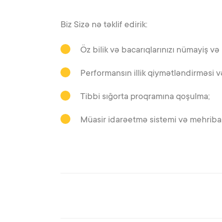
Biz Sizə nə təklif edirik:
Öz bilik və bacarıqlarınızı nümayiş və 
Performansın illik qiymətləndirməsi v
Tibbi sığorta proqramına qoşulma;
Müasir idarəetmə sistemi və mehriban