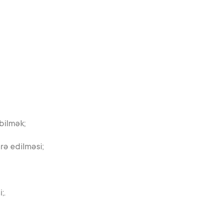
 bilmək;
rə edilməsi;
;.