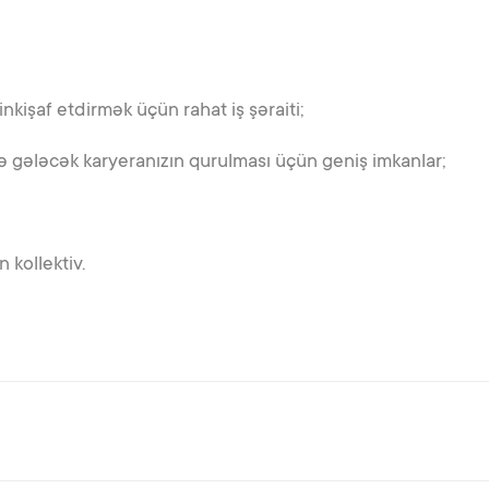
inkişaf etdirmək üçün rahat iş şəraiti;
ə gələcək karyeranızın qurulması üçün geniş imkanlar;
 kollektiv.