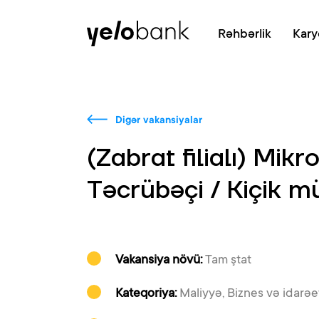
Fərdi
Biznes
Bank haqqında
Rəhbərlik
Kary
Digər vakansiyalar
(Zabrat filialı) Mikr
Təcrübəçi / Kiçik m
Vakansiya növü:
Tam ştat
Kateqoriya:
Maliyyə, Biznes və idarə