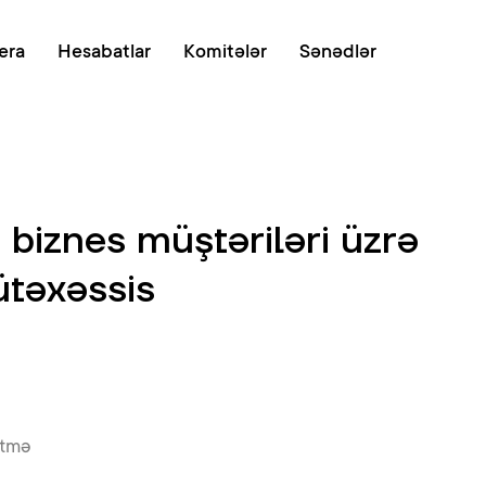
Onlayn növb
era
Hesabatlar
Komitələr
Sənədlər
o biznes müştəriləri üzrə
ütəxəssis
etmə