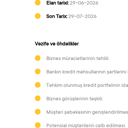
Elan tarixi:
29-06-2026
Son Tarix:
29-07-2026
Vəzifə və öhdəliklər
Biznes müraciətlərinin təhlili;
Bankın kredit məhsullarının şərtlərini
Təhkim olunmuş kredit portfelinin ida
Biznes görüşlərinin təşkili;
Müştəri şəbəkəsinin genişləndirilməsi
Potensial müştərilərin cəlb edilməsi.