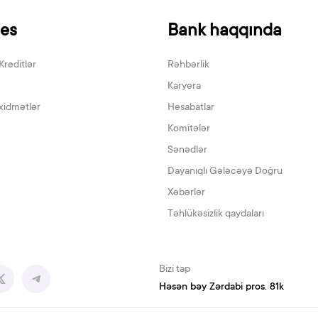
nes
Bank haqqında
Kreditlər
Rəhbərlik
Karyera
xidmətlər
Hesabatlar
Komitələr
Sənədlər
Dayanıqlı Gələcəyə Doğru
Xəbərlər
Təhlükəsizlik qaydaları
Bizi tap
Həsən bəy Zərdabi pros. 81k