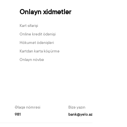
Onlayn xidmətlər
Kart sifarişi
Online kredit ödənişi
Hökumət ödənişləri
Kartdan karta köçürmə
Onlayn növbə
Əlaqə nömrəsi
Bizə yazın
981
bank@yelo.az