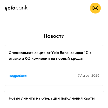
мобильное
App Store
Частным лицам
Бизнесу
О банке
приложение Yelo
RU
Новости
Специальная акция от Yelo Bank: скидка 1% к
ставке и 0% комиссии на первый кредит
7 Август 2026
Подробнее
Новые лимиты на операции пополнения карты