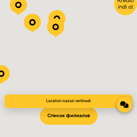
Location icazəsi verilmədi.
Список филиалов