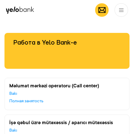
Частным лицам
Бизнесу
О банке
RU
Работа в Yelo Bank-е
Məlumat mərkəzi operatoru (Call center)
Bakı
Полная занятость
İşə qəbul üzrə mütəxəssis / aparıcı mütəxəssis
Bakı