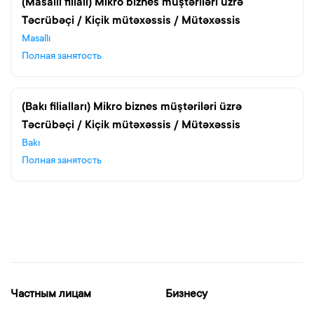
(Masallı filialı) Mikro biznes müştəriləri üzrə
Təcrübəçi / Kiçik mütəxəssis / Mütəxəssis
Masallı
Полная занятость
(Bakı filialları) Mikro biznes müştəriləri üzrə
Təcrübəçi / Kiçik mütəxəssis / Mütəxəssis
Bakı
Полная занятость
Частным лицам
Бизнесу