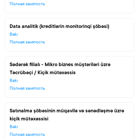
Полная занятость
Data analitik (kreditlərin monitorinqi şöbəsi)
Bakı
Полная занятость
Sədərək filialı - Mikro biznes müştəriləri üzrə
Təcrübəçi / Kiçik mütəxəssis
Bakı
Полная занятость
Satınalma şöbəsinin müqavilə və sənədləşmə üzrə
kiçik mütəxəssisi
Bakı
Полная занятость