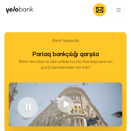
Fərdi
Biznes
Bank haqqında
AZ
Bank haqqında
Parlaq bankçılığı qarşıla
Bizim təcrübə və sizin etibarınız bizi Azərbaycanın ən
güclü banklarından biri edir!