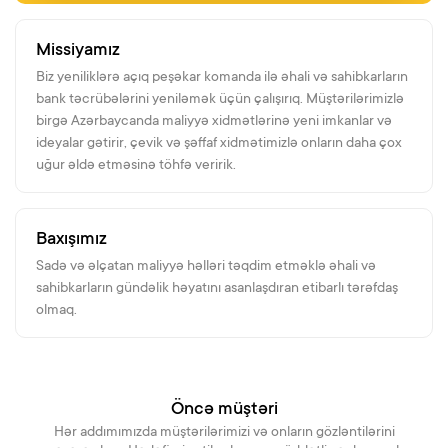
Missiyamız
Biz yeniliklərə açıq peşəkar komanda ilə əhali və sahibkarların
bank təcrübələrini yeniləmək üçün çalışırıq. Müştərilərimizlə
birgə Azərbaycanda maliyyə xidmətlərinə yeni imkanlar və
ideyalar gətirir, çevik və şəffaf xidmətimizlə onların daha çox
uğur əldə etməsinə töhfə veririk.
Baxışımız
Sadə və əlçatan maliyyə həlləri təqdim etməklə əhali və
sahibkarların gündəlik həyatını asanlaşdıran etibarlı tərəfdaş
olmaq.
Öncə müştəri
Hər addımımızda müştərilərimizi və onların gözləntilərini