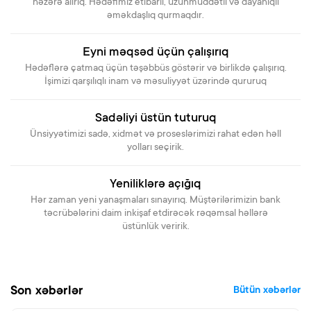
nəzərə alırıq. Hədəfimiz etibarlı, uzunmüddətli və dayanıqlı
əməkdaşlıq qurmaqdır.
Eyni məqsəd üçün çalışırıq
Hədəflərə çatmaq üçün təşəbbüs göstərir və birlikdə çalışırıq.
İşimizi qarşılıqlı inam və məsuliyyət üzərində qururuq
Sadəliyi üstün tuturuq
Ünsiyyətimizi sadə, xidmət və proseslərimizi rahat edən həll
yolları seçirik.
Yeniliklərə açığıq
Hər zaman yeni yanaşmaları sınayırıq. Müştərilərimizin bank
təcrübələrini daim inkişaf etdirəcək rəqəmsal həllərə
üstünlük veririk.
Son xəbərlər
Bütün xəbərlər