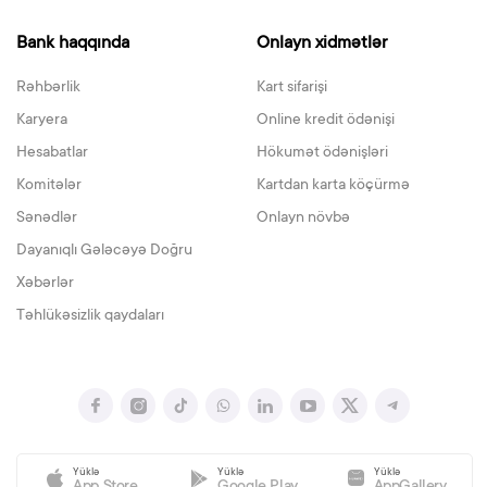
Bank haqqında
Onlayn xidmətlər
Rəhbərlik
Kart sifarişi
Karyera
Online kredit ödənişi
Hesabatlar
Hökumət ödənişləri
Komitələr
Kartdan karta köçürmə
Sənədlər
Onlayn növbə
Dayanıqlı Gələcəyə Doğru
Xəbərlər
Təhlükəsizlik qaydaları
Yüklə
Yüklə
Yüklə