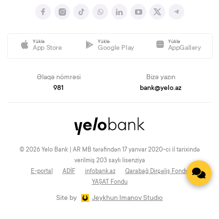
Yüklə
Yüklə
Yüklə
App Store
Google Play
AppGallery
Əlaqə nömrəsi
Bizə yazın
981
bank@yelo.az
© 2026 Yelo Bank | AR MB tərəfindən 17 yanvar 2020-ci il tarixində
verilmiş 203 saylı lisenziya
E-portal
ADİF
infobank.az
Qarabağ Dirçəliş Fondu
YAŞAT Fondu
Site by
Jeykhun Imanov Studio