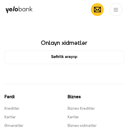
çoxfunksiyalı
App Store
Google Pl
Fərdi
Biznes
Bank haqqında
mobil əlavə
AZ
Onlayn xidmətlər
Səfirlik arayışı
Fərdi
Biznes
Kreditlər
Biznes Kreditlər
Kartlar
Kartlar
Əmanətlər
Biznes xidmətlər