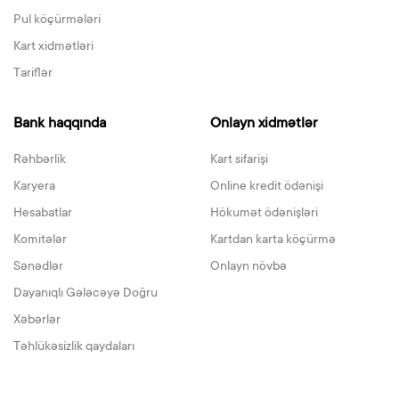
Pul köçürmələri
Kart xidmətləri
Tariflər
Bank haqqında
Onlayn xidmətlər
Rəhbərlik
Kart sifarişi
Karyera
Online kredit ödənişi
Hesabatlar
Hökumət ödənişləri
Komitələr
Kartdan karta köçürmə
Sənədlər
Onlayn növbə
Dayanıqlı Gələcəyə Doğru
Xəbərlər
Təhlükəsizlik qaydaları