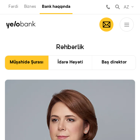
Fərdi
Biznes
Bank haqqında
AZ
Rəhbərlik
Müşahidə Şurası
İdarə Heyəti
Baş direktor