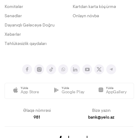
Komitələr
Kartdan karta köçürmə
Sənədlər
Onlayn növbə
Dayanıqlı Gələcəyə Doğru
Xəbərlər
Təhlükəsizlik qaydaları
Yüklə
Yüklə
Yüklə
App Store
Google Play
AppGallery
Əlaqə nömrəsi
Bizə yazın
981
bank@yelo.az