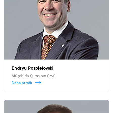
Endryu Pospielovski
Müşahidə Şurasının üzvü
Daha ətraflı