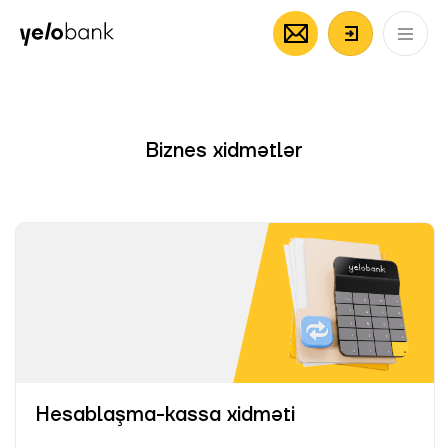
Fərdi
Biznes
Bank haqqında
AZ
Giriş/Qeyd
Biznes xidmətlər
Hesablaşma-kassa xidməti