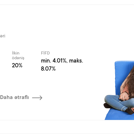
əri
İlkin
FİFD
ödəniş
min. 4.01%, maks.
20%
8.07%
Daha ətraflı