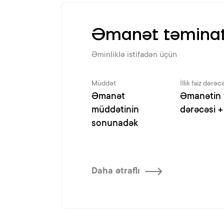
Əmanət təminatl
Əminliklə istifadən üçün
Müddət
İllik faiz dərəc
Əmanət
Əmanətin 
müddətinin
dərəcəsi +
sonunadək
Daha ətraflı