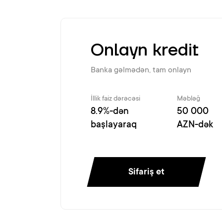
Onlayn kredit
Banka gəlmədən, tam onlayn
İllik faiz dərəcəsi
Məbləğ
8.9%-dən
50 000
başlayaraq
AZN-dək
Sifariş et