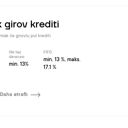
girov krediti
mlak ilə girovlu pul krediti
İllik faiz
FİFD
dərəcəsi
min. 13 %, maks.
min. 13%
17.1 %
Daha ətraflı