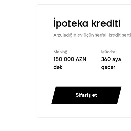
İpoteka krediti
Arzuladığın ev üçün sərfəli kredit şərtl
Məbləğ
Müddət
150 000 AZN
360 aya
dək
qədər
Sifariş et