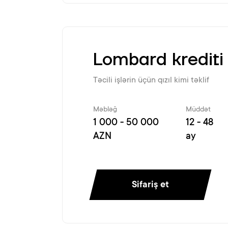
Lombard krediti
Təcili işlərin üçün qızıl kimi təklif
Məbləğ
Müddət
1 000 - 50 000
12 - 48
AZN
ay
Sifariş et