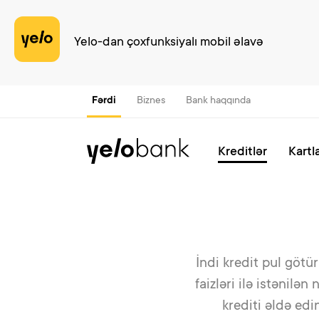
Yelo-dan çoxfunksiyalı mobil əlavə
Fərdi
Biznes
Bank haqqında
Kreditlər
Kartl
İndi kredit pul götür
faizləri ilə istənil
krediti əldə edi