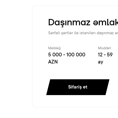
Daşınmaz əmlak 
Sərfəli şərtlər ilə istənilən daşınmaz ə
Məbləğ
Müddət
5 000 - 100 000
12 - 59
AZN
ay
Sifariş et