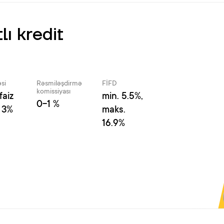
ı kredit
əsi
Rəsmiləşdirmə
FİFD
komissiyası
faiz
min. 5.5%,
0-1 %
 3%
maks.
16.9%