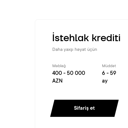
İstehlak krediti
Daha yaxşı həyat üçün
Məbləğ
Müddət
400 - 50 000
6 - 59
AZN
ay
Sifariş et