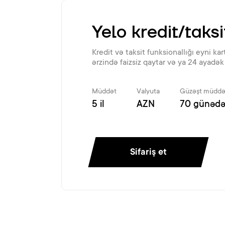
Yelo kredit/taksi
Kredit və taksit funksionallığı eyni ka
ərzində faizsiz qaytar və ya 24 ayadək 
Müddət
Valyuta
Güzəşt müddə
5 il
AZN
70 günədə
Sifariş et