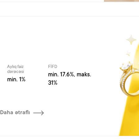
Aylıq faiz
FİFD
dərəcəsi
min. 17.6%, maks.
min. 1%
31%
Daha ətraflı