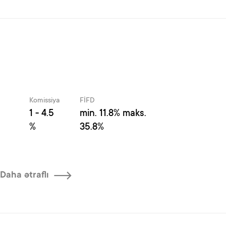
Komissiya
FİFD
1 - 4.5
min. 11.8% maks.
%
35.8%
Daha ətraflı