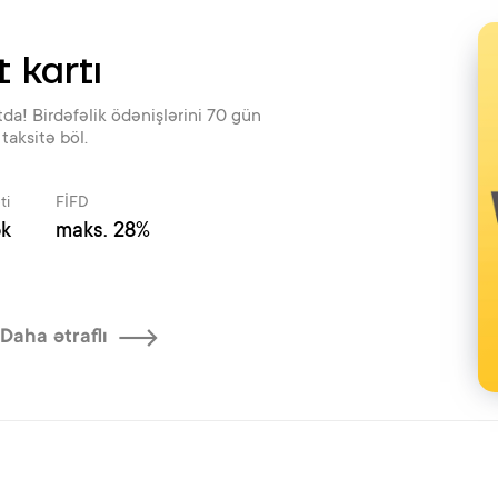
t kartı
rtda! Birdəfəlik ödənişlərini 70 gün
taksitə böl.
ti
FİFD
k
maks. 28%
Daha ətraflı