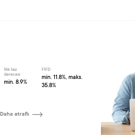
İllik faiz
FİFD
dərəcəsi
min. 11.8%, maks.
min. 8.9%
35.8%
Daha ətraflı