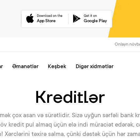
Download on the
Get it on
App Store
Google Play
Onlayn növb
ar
Əmanətlər
Keşbek
Digər xidmətlər
Kreditlər
mək çox asan və sürətlidir. Sizə uyğun sərfəli bank kr
ən növ kredit pul almaq üçün elə indi müraciət edərək,
n! Xərclərini təxirə salma, çünki dəstək üçün hər zam