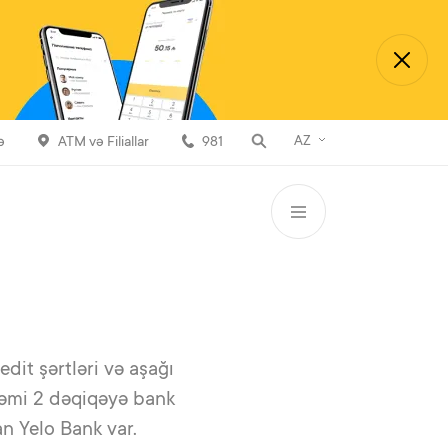
AZ
ə
ATM və Filiallar
981
edit şərtləri və aşağı
 cəmi 2 dəqiqəyə bank
an Yelo Bank var.