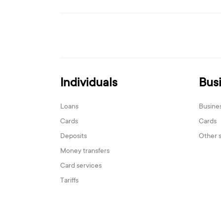
Individuals
Bus
Loans
Busine
Cards
Cards
Deposits
Other 
Money transfers
Card services
Tariffs