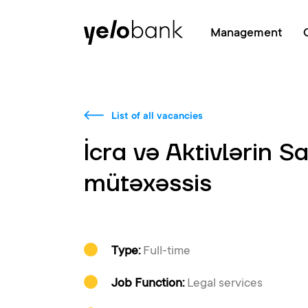
Individuals
Business
About bank
Management
List of all vacancies
İcra və Aktivlərin Sa
mütəxəssis
Type:
Full-time
Job Function:
Legal services