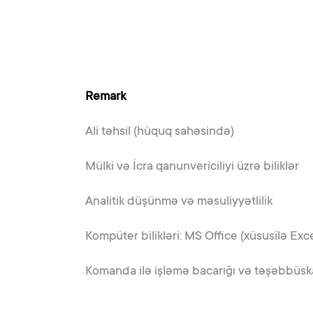
Remark
Ali təhsil (hüquq sahəsində)
Mülki və İcra qanunvericiliyi üzrə biliklər
Analitik düşünmə və məsuliyyətlilik
Kompüter bilikləri: MS Office (xüsusilə Ex
Komanda ilə işləmə bacarığı və təşəbbüska