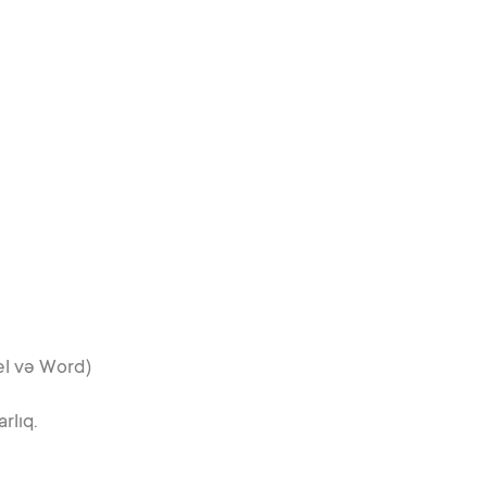
cel və Word)
rlıq.