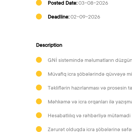
Posted Date:
03-08-2026
Deadline:
02-09-2026
Description
GNİ sistemində məlumatların düzgün 
Müvafiq icra şöbələrində qüvvəyə mi
Təkliflərin hazırlanması və prosesin tə
Məhkəmə və icra orqanları ilə yazışma
Hesabatlılıq və rəhbərliyə mütəmadi
Zərurət olduqda icra şöbələrinə səf