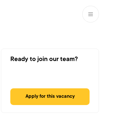
EN
ATM’s and branches
981
Ready to join our team?
Apply for this vacancy