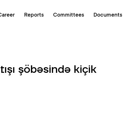
Online queue
Career
Reports
Committees
Documents
tışı şöbəsində kiçik