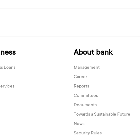
iness
About bank
ss Loans
Management
Career
services
Reports
Committees
Documents
Towards a Sustainable Future
News
Security Rules