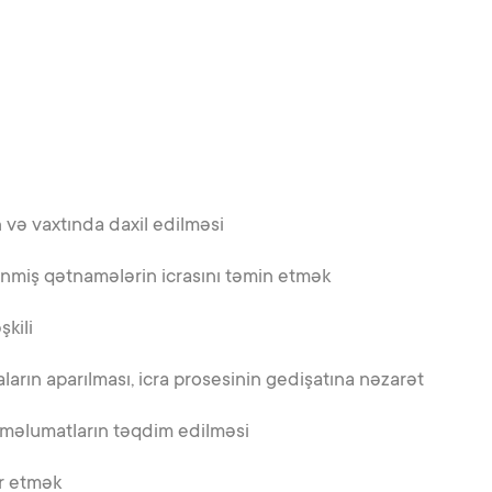
və vaxtında daxil edilməsi
nmiş qətnamələrin icrasını təmin etmək
şkili
ların aparılması, icra prosesinin gedişatına nəzarət
 məlumatların təqdim edilməsi
ər etmək