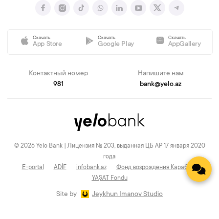
Скачать
Скачать
Скачать
App Store
Google Play
AppGallery
Контактный номер
Напишите нам
981
bank@yelo.az
© 2026 Yelo Bank | Лицензия № 203, выданная ЦБ АР 17 января 2020
года
E-portal
ADİF
infobank.az
Фонд возрождения Карабаха
YAŞAT Fondu
Site by
Jeykhun Imanov Studio