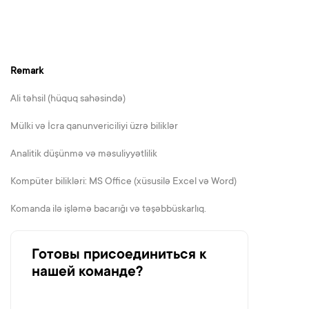
Remark
Ali təhsil (hüquq sahəsində)
Mülki və İcra qanunvericiliyi üzrə biliklər
Analitik düşünmə və məsuliyyətlilik
Kompüter bilikləri: MS Office (xüsusilə Excel və Word)
Komanda ilə işləmə bacarığı və təşəbbüskarlıq.
Готовы присоединиться к
нашей команде?