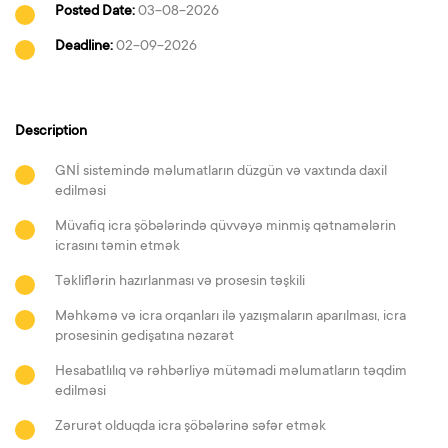
Posted Date:
03-08-2026
Deadline:
02-09-2026
Description
GNİ sistemində məlumatların düzgün və vaxtında daxil
edilməsi
Müvafiq icra şöbələrində qüvvəyə minmiş qətnamələrin
icrasını təmin etmək
Təkliflərin hazırlanması və prosesin təşkili
Məhkəmə və icra orqanları ilə yazışmaların aparılması, icra
prosesinin gedişatına nəzarət
Hesabatlılıq və rəhbərliyə mütəmadi məlumatların təqdim
edilməsi
Zərurət olduqda icra şöbələrinə səfər etmək