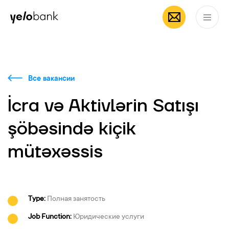
Частным лицам
Бизнесу
О банке
RU
Все вакансии
İcra və Aktivlərin Satışı
şöbəsində kiçik
mütəxəssis
Type:
Полная занятость
Job Function:
Юридические услуги