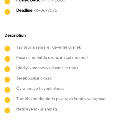
Posted Date:
04-05-2026
Deadline:
01-06-2026
Description
Yay tətilini səmərəli dəyərləndirmək
Peşəkar mühitdə özünü inkişaf etdirmək
İşlədiyi komandaya dəstək vermək
Təşəbbüskar olmaq
Öyrənməyə həvəsli olmaq
Təcrübə müddətində pozitiv və kreativ yanaşmaq
Nəticəyə fokuslanmaq