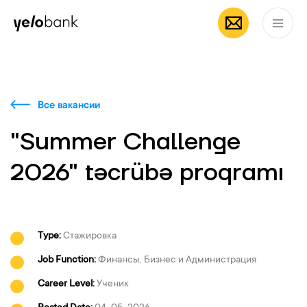
Частным лицам
Бизнесу
О банке
RU
Все вакансии
"Summer Challenge
2026" təcrübə proqramı
Type:
Стажировка
Job Function:
Финансы, Бизнес и Администрация
Career Level:
Ученик