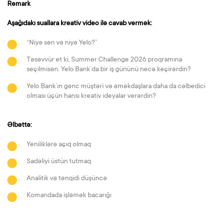
Remark
Aşağıdakı suallara kreativ video ilə cavab vermək:
“Niyə sən və niyə Yelo?”
Təsəvvür et ki, Summer Challenge 2026 proqramına
seçilmisən. Yelo Bank`da bir iş gününü necə keçirərdin?
Yelo Bank`ın gənc müştəri və əməkdaşlara daha da cəlbedici
olması üçün hansı kreativ ideyalar verərdin?
Əlbəttə:
Yeniliklərə açıq olmaq
Sadəliyi üstün tutmaq
Analitik və tənqidi düşüncə
Komandada işləmək bacarığı