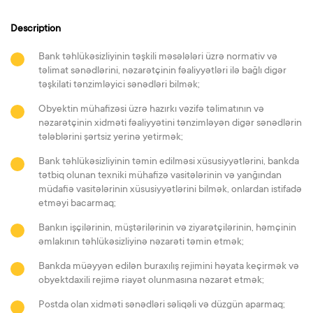
Description
Bank təhlükəsizliyinin təşkili məsələləri üzrə normativ və
təlimat sənədlərini, nəzarətçinin fəaliyyətləri ilə bağlı digər
təşkilati tənzimləyici sənədləri bilmək;
Obyektin mühafizəsi üzrə hazırkı vəzifə təlimatının və
nəzarətçinin xidməti fəaliyyətini tənzimləyən digər sənədlərin
tələblərini şərtsiz yerinə yetirmək;
Bank təhlükəsizliyinin təmin edilməsi xüsusiyyətlərini, bankda
tətbiq olunan texniki mühafizə vasitələrinin və yanğından
müdafiə vasitələrinin xüsusiyyətlərini bilmək, onlardan istifadə
etməyi bacarmaq;
Bankın işçilərinin, müştərilərinin və ziyarətçilərinin, həmçinin
əmlakının təhlükəsizliyinə nəzarəti təmin etmək;
Bankda müəyyən edilən buraxılış rejimini həyata keçirmək və
obyektdaxili rejimə riayət olunmasına nəzarət etmək;
Postda olan xidməti sənədləri səliqəli və düzgün aparmaq;