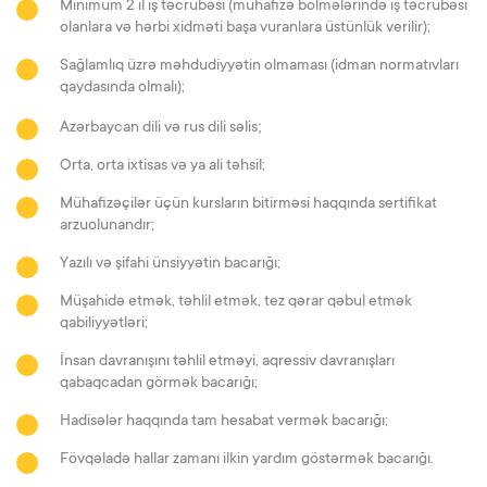
Minimum 2 il iş təcrübəsi (mühafizə bölmələrində iş təcrübəsi
olanlara və hərbi xidməti başa vuranlara üstünlük verilir);
Sağlamlıq üzrə məhdudiyyətin olmaması (idman normatıvları
qaydasında olmalı)
;
;
Azərbaycan dili və rus dili səlis
Orta, orta ixtisas və ya ali təhsil
;
Mühafizəçilər üçün kursların bitirməsi haqqında sertifikat
arzuolunandır
;
Yazılı və şifahi ünsiyyətin bacarığı;
Müşahidə etmək, təhlil etmək, tez qərar qəbul etmək
qabiliyyətləri;
İnsan davranışını təhlil etməyi, aqressiv davranışları
qabaqcadan görmək bacarığı;
Hadisələr haqqında tam hesabat vermək bacarığı;
Fövqəladə hallar zamanı ilkin yardım göstərmək bacarığı.