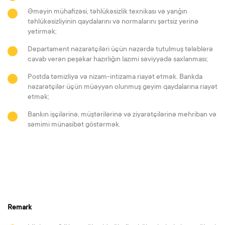
Əməyin mühafizəsi, təhlükəsizlik texnikası və yanğın
təhlükəsizliyinin qaydalarını və normalarını şərtsiz yerinə
yetirmək;
Departament nəzarətçiləri üçün nəzərdə tutulmuş tələblərə
cavab verən peşəkar hazırlığın lazımi səviyyədə saxlanması;
Postda təmizliyə və nizam-intizama riayət etmək. Bankda
nəzarətçilər üçün müəyyən olunmuş geyim qaydalarına riayət
etmək;
Bankın işçilərinə, müştərilərinə və ziyarətçilərinə mehriban və
səmimi münasibət göstərmək.
Remark