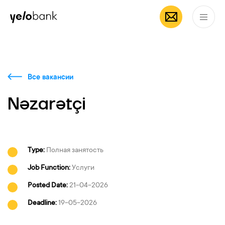
Частным лицам
Бизнесу
О банке
RU
Все вакансии
Nəzarətçi
Type:
Полная занятость
Job Function:
Услуги
Posted Date:
21-04-2026
Deadline:
19-05-2026