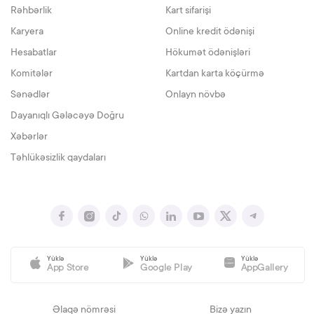
Rəhbərlik
Kart sifarişi
Karyera
Online kredit ödənişi
Hesabatlar
Hökumət ödənişləri
Komitələr
Kartdan karta köçürmə
Sənədlər
Onlayn növbə
Dayanıqlı Gələcəyə Doğru
Xəbərlər
Təhlükəsizlik qaydaları
Yüklə
Yüklə
Yüklə
App Store
Google Play
AppGallery
Əlaqə nömrəsi
Bizə yazın