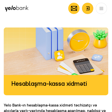
Fərdi
Biznes
Bank haqqında
AZ
Giriş/Qeyd
Hesablaşma-kassa xidməti
Yelo Bank-ın hesablaşma-kassa xidməti təchizatçı və
alıcılarla vaxtı-vaxtında hesablaşma aparılması, nağdsız və