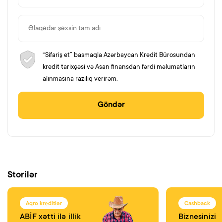
“Sifariş et” basmaqla Azərbaycan Kredit Bürosundan
kredit tarixçəsi və Asan finansdan fərdi məlumatların
alınmasına razılıq verirəm.
Göndər
Storilər
Aqro kreditlər
Cashback
ABİF xətti ilə illik
Biznesinizi