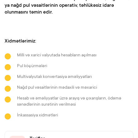
ya nağd pul vəsaitlərinin operativ, təhlükəsiz idarə
olunmasını təmin edir.
Xidmətlərimiz:
Milli və xarici valyutada hesabların açılması
Pul köçürmələri
Multivalyutalı konvertasiya əməliyyatları
Nağd pul vəsaitlərinin mədaxili və məxarici
Hesab və əməliyyatlar üzrə arayış və çıxarışların, ödəmə
sənədlərinin surətinin verilməsi
İnkassasiya xidmətləri