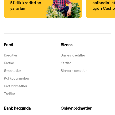
5%-lik kreditdən
cəlbedici e
yararlan
üçün Cashb
layihəmizə 
Fərdi
Biznes
Kreditlər
Biznes Kreditlər
Kartlar
Kartlar
Əmanətlər
Biznes xidmətlər
Pul köçürmələri
Kart xidmətləri
Tariflər
Bank haqqında
Onlayn xidmətlər