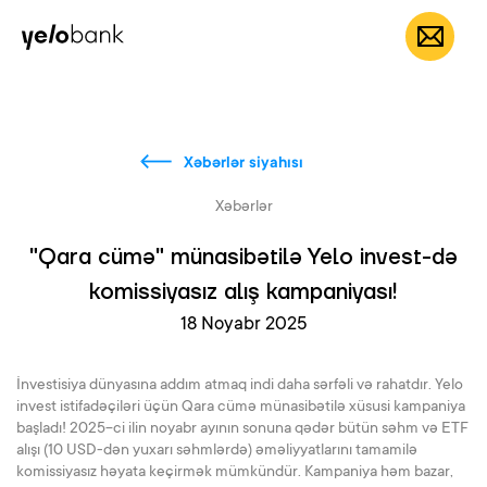
Fərdi
Biznes
Bank haqqında
AZ
Xəbərlər siyahısı
Xəbərlər
"Qara cümə" münasibətilə Yelo invest-də
komissiyasız alış kampaniyası!
18 Noyabr 2025
İnvestisiya dünyasına addım atmaq indi daha sərfəli və rahatdır. Yelo
invest istifadəçiləri üçün Qara cümə münasibətilə xüsusi kampaniya
başladı! 2025-ci ilin noyabr ayının sonuna qədər bütün səhm və ETF
alışı (10 USD-dən yuxarı səhmlərdə) əməliyyatlarını tamamilə
komissiyasız həyata keçirmək mümkündür. Kampaniya həm bazar,