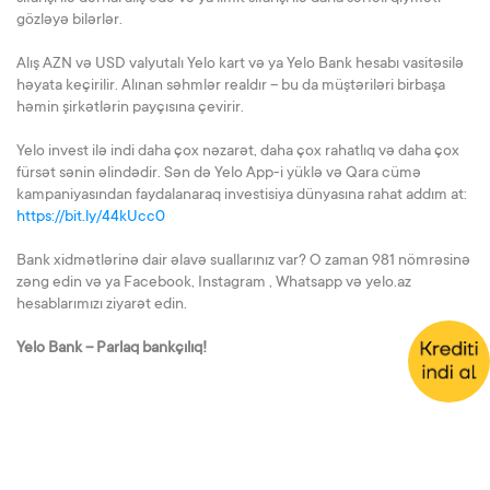
gözləyə bilərlər.
Alış AZN və USD valyutalı Yelo kart və ya Yelo Bank hesabı vasitəsilə
həyata keçirilir. Alınan səhmlər realdır – bu da müştəriləri birbaşa
həmin şirkətlərin payçısına çevirir.
Yelo invest ilə indi daha çox nəzarət, daha çox rahatlıq və daha çox
fürsət sənin əlindədir. Sən də Yelo App-i yüklə və Qara cümə
kampaniyasından faydalanaraq investisiya dünyasına rahat addım at:
https://bit.ly/44kUcc0
Bank xidmətlərinə dair əlavə suallarınız var? O zaman 981 nömrəsinə
zəng edin və ya Facebook, Instagram , Whatsapp və yelo.az
hesablarımızı ziyarət edin.
Yelo Bank – Parlaq bankçılıq!