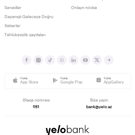
Sənədlər
Onlayn növbə
Dayanıqlı Gələcəyə Doğru
Xəbərlər
Təhlükəsizlik qaydaları
Yüklə
Yüklə
Yüklə
App Store
Google Play
AppGallery
Əlaqə nömrəsi
Bizə yazın
981
bank@yelo.az