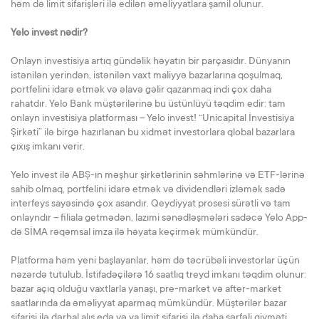
həm də limit sifarişləri ilə edilən əməliyyatlara şamil olunur.
Yelo invest nədir?
Onlayn investisiya artıq gündəlik həyatın bir parçasıdır. Dünyanın
istənilən yerindən, istənilən vaxt maliyyə bazarlarına qoşulmaq,
portfelini idarə etmək və əlavə gəlir qazanmaq indi çox daha
rahatdır. Yelo Bank müştərilərinə bu üstünlüyü təqdim edir: tam
onlayn investisiya platforması – Yelo invest! “Unicapital İnvestisiya
Şirkəti” ilə birgə hazırlanan bu xidmət investorlara qlobal bazarlara
çıxış imkanı verir.
Yelo invest ilə ABŞ-ın məşhur şirkətlərinin səhmlərinə və ETF-lərinə
sahib olmaq, portfelini idarə etmək və dividendləri izləmək sadə
interfeys sayəsində çox asandır. Qeydiyyat prosesi sürətli və tam
onlayndır – filiala getmədən, lazımi sənədləşmələri sadəcə Yelo App-
də SİMA rəqəmsal imza ilə həyata keçirmək mümkündür.
Platforma həm yeni başlayanlar, həm də təcrübəli investorlar üçün
nəzərdə tutulub. İstifadəçilərə 16 saatlıq treyd imkanı təqdim olunur:
bazar açıq olduğu vaxtlarla yanaşı, pre-market və after-market
saatlarında da əməliyyat aparmaq mümkündür. Müştərilər bazar
sifarişi ilə dərhal alış edə və ya limit sifarişi ilə daha sərfəli qiyməti