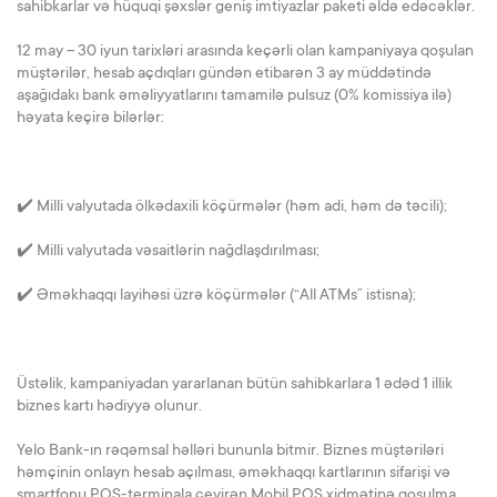
sahibkarlar və hüquqi şəxslər geniş imtiyazlar paketi əldə edəcəklər.
12 may – 30 iyun tarixləri arasında keçərli olan kampaniyaya qoşulan
müştərilər, hesab açdıqları gündən etibarən 3 ay müddətində
aşağıdakı bank əməliyyatlarını tamamilə pulsuz (0% komissiya ilə)
həyata keçirə bilərlər:
✔️ Milli valyutada ölkədaxili köçürmələr (həm adi, həm də təcili);
✔️ Milli valyutada vəsaitlərin nağdlaşdırılması;
✔️ Əməkhaqqı layihəsi üzrə köçürmələr (“All ATMs” istisna);
Üstəlik, kampaniyadan yararlanan bütün sahibkarlara 1 ədəd 1 illik
biznes kartı hədiyyə olunur.
Yelo Bank-ın rəqəmsal həlləri bununla bitmir. Biznes müştəriləri
həmçinin onlayn hesab açılması, əməkhaqqı kartlarının sifarişi və
smartfonu POS-terminala çevirən Mobil POS xidmətinə qoşulma