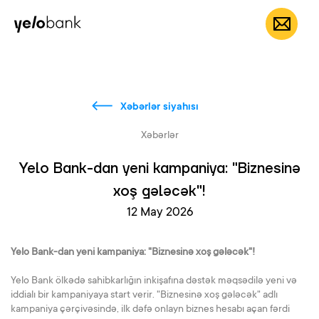
Fərdi
Biznes
Bank haqqında
AZ
Xəbərlər siyahısı
Xəbərlər
Yelo Bank-dan yeni kampaniya: "Biznesinə
xoş gələcək"!
12 May 2026
Yelo Bank-dan yeni kampaniya: "Biznesinə xoş gələcək"!
Yelo Bank ölkədə sahibkarlığın inkişafına dəstək məqsədilə yeni və
iddialı bir kampaniyaya start verir. "Biznesinə xoş gələcək" adlı
kampaniya çərçivəsində, ilk dəfə onlayn biznes hesabı açan fərdi