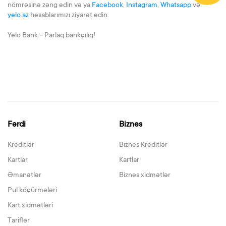
nömrəsinə zəng edin və ya
Facebook
,
Instagram,
Whatsapp
və
yelo.az
hesablarımızı ziyarət edin.
Yelo Bank – Parlaq bankçılıq!
Fərdi
Biznes
Kreditlər
Biznes Kreditlər
Kartlar
Kartlar
Əmanətlər
Biznes xidmətlər
Pul köçürmələri
Kart xidmətləri
Tariflər