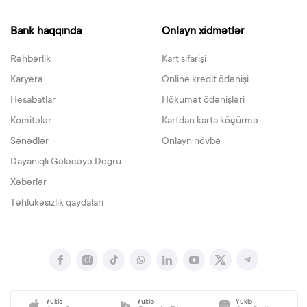
Bank haqqında
Onlayn xidmətlər
Rəhbərlik
Kart sifarişi
Karyera
Online kredit ödənişi
Hesabatlar
Hökumət ödənişləri
Komitələr
Kartdan karta köçürmə
Sənədlər
Onlayn növbə
Dayanıqlı Gələcəyə Doğru
Xəbərlər
Təhlükəsizlik qaydaları
Yüklə
Yüklə
Yüklə