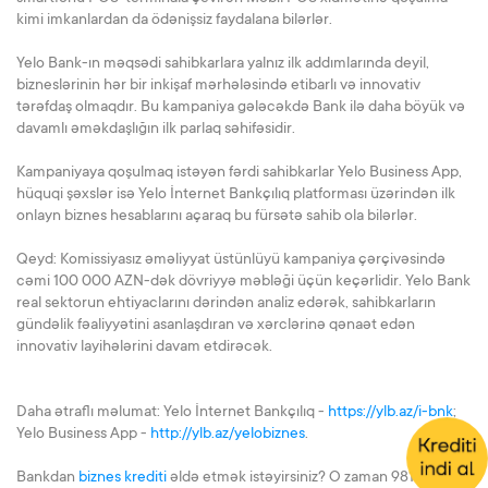
kimi imkanlardan da ödənişsiz faydalana bilərlər.
Yelo Bank-ın məqsədi sahibkarlara yalnız ilk addımlarında deyil,
bizneslərinin hər bir inkişaf mərhələsində etibarlı və innovativ
tərəfdaş olmaqdır. Bu kampaniya gələcəkdə Bank ilə daha böyük və
davamlı əməkdaşlığın ilk parlaq səhifəsidir.
Kampaniyaya qoşulmaq istəyən fərdi sahibkarlar Yelo Business App,
hüquqi şəxslər isə Yelo İnternet Bankçılıq platforması üzərindən ilk
onlayn biznes hesablarını açaraq bu fürsətə sahib ola bilərlər.
Qeyd: Komissiyasız əməliyyat üstünlüyü kampaniya çərçivəsində
cəmi 100 000 AZN-dək dövriyyə məbləği üçün keçərlidir. Yelo Bank
real sektorun ehtiyaclarını dərindən analiz edərək, sahibkarların
gündəlik fəaliyyətini asanlaşdıran və xərclərinə qənaət edən
innovativ layihələrini davam etdirəcək.
Daha ətraflı məlumat: Yelo İnternet Bankçılıq -
https://ylb.az/i-bnk
;
Yelo Business App -
http://ylb.az/yelobiznes
.
Bankdan
biznes krediti
əldə etmək istəyirsiniz? O zaman 981