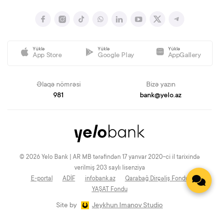
Yüklə
Yüklə
Yüklə
App Store
Google Play
AppGallery
Əlaqə nömrəsi
Bizə yazın
981
bank@yelo.az
© 2026 Yelo Bank | AR MB tərəfindən 17 yanvar 2020-ci il tarixində
verilmiş 203 saylı lisenziya
E-portal
ADİF
infobank.az
Qarabağ Dirçəliş Fondu
YAŞAT Fondu
Site by
Jeykhun Imanov Studio