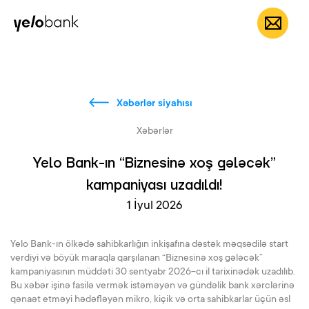
Fərdi
Biznes
Bank haqqında
AZ
Xəbərlər siyahısı
Xəbərlər
Yelo Bank-ın “Biznesinə xoş gələcək”
kampaniyası uzadıldı!
1 İyul 2026
Yelo Bank-ın ölkədə sahibkarlığın inkişafına dəstək məqsədilə start
verdiyi və böyük maraqla qarşılanan “Biznesinə xoş gələcək”
kampaniyasının müddəti 30 sentyabr 2026-cı il tarixinədək uzadılıb.
Bu xəbər işinə fasilə vermək istəməyən və gündəlik bank xərclərinə
qənaət etməyi hədəfləyən mikro, kiçik və orta sahibkarlar üçün əsl