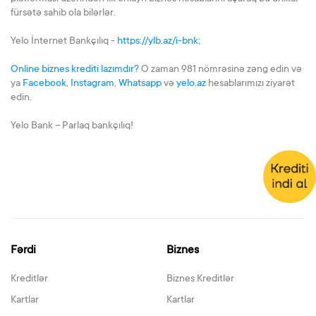
fürsətə sahib ola bilərlər.
Yelo İnternet Bankçılıq -
https://ylb.az/i-bnk;
Online biznes krediti lazımdır?
O zaman 981 nömrəsinə zəng edin və
ya
Facebook
,
Instagram
,
Whatsapp
və
yelo.az
hesablarımızı ziyarət
edin.
Yelo Bank – Parlaq bankçılıq!
Fərdi
Biznes
Kreditlər
Biznes Kreditlər
Kartlar
Kartlar