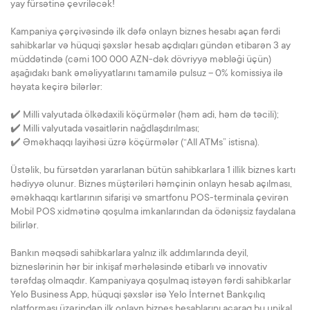
yay fürsətinə çevriləcək!
Kampaniya çərçivəsində ilk dəfə onlayn biznes hesabı açan fərdi
sahibkarlar və hüquqi şəxslər hesab açdıqları gündən etibarən 3 ay
müddətində (cəmi 100 000 AZN-dək dövriyyə məbləği üçün)
aşağıdakı bank əməliyyatlarını tamamilə pulsuz – 0% komissiya ilə
həyata keçirə bilərlər:
✔️ Milli valyutada ölkədaxili köçürmələr (həm adi, həm də təcili);
✔️ Milli valyutada vəsaitlərin nağdlaşdırılması;
✔️ Əməkhaqqı layihəsi üzrə köçürmələr (“All ATMs” istisna).
Üstəlik, bu fürsətdən yararlanan bütün sahibkarlara 1 illik biznes kartı
hədiyyə olunur. Biznes müştəriləri həmçinin onlayn hesab açılması,
əməkhaqqı kartlarının sifarişi və smartfonu POS-terminala çevirən
Mobil POS xidmətinə qoşulma imkanlarından da ödənişsiz faydalana
bilirlər.
Bankın məqsədi sahibkarlara yalnız ilk addımlarında deyil,
bizneslərinin hər bir inkişaf mərhələsində etibarlı və innovativ
tərəfdaş olmaqdır. Kampaniyaya qoşulmaq istəyən fərdi sahibkarlar
Yelo Business App, hüquqi şəxslər isə Yelo İnternet Bankçılıq
platforması üzərindən ilk onlayn biznes hesablarını açaraq bu unikal