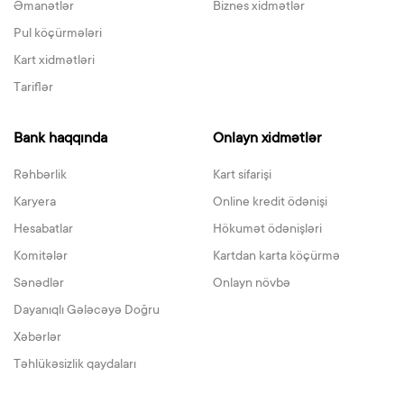
Əmanətlər
Biznes xidmətlər
Pul köçürmələri
Kart xidmətləri
Tariflər
Bank haqqında
Onlayn xidmətlər
Rəhbərlik
Kart sifarişi
Karyera
Online kredit ödənişi
Hesabatlar
Hökumət ödənişləri
Komitələr
Kartdan karta köçürmə
Sənədlər
Onlayn növbə
Dayanıqlı Gələcəyə Doğru
Xəbərlər
Təhlükəsizlik qaydaları