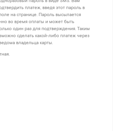
одноразовый пароль в виде SMS. Вам
дтвердить платеж, введя этот пароль в
оле на странице. Пароль высылается
нно во время оплаты и может быть
3D-
олько один раз для подтверждения. Таким
безопасность
зможно сделать какой-либо платеж через
Yelo Bank предлагает
ведома владельца карты.
услугу 3D Secure, чтобы
обеспечить
тная.
безопасность ваших
онлайн-платежей.
Услуга предоставляется
бесплатно.
Подробнее