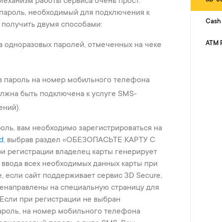
еханизм работы сервиса очень прост.
способом.
пароль, необходимый для подключения к
Cash
о получить двумя способами:
Подробнее
ATM 
а одноразовых паролей, отмеченных на чеке
в пароль на номер мобильного телефона
олжна быть подключена к услуге SMS-
Cмена PIN кода
ний).
Если хочешь сменить
PIN код в любое время,
оль, вам необходимо зарегистрироваться на
можно подойти к
d
, выбрав раздел «ОБЕЗОПАСЬТЕ КАРТУ С
любому АТМ Yelo Bank-
ри регистрации владелец карты генерирует
а.
 ввода всех необходимых данных карты при
, если сайт поддерживает сервис 3D Secure,
ренаправлены на специальную страницу для
 Если при регистрации не выбран
Подробнее
ароль, на номер мобильного телефона