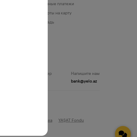
Государственные платежи
Перевод с карты на карту
Онлайн очередь
у
Контактный номер
Напишите нам
981
bank@yelo.az
нд возрождения Карабаха
YAŞAT Fondu