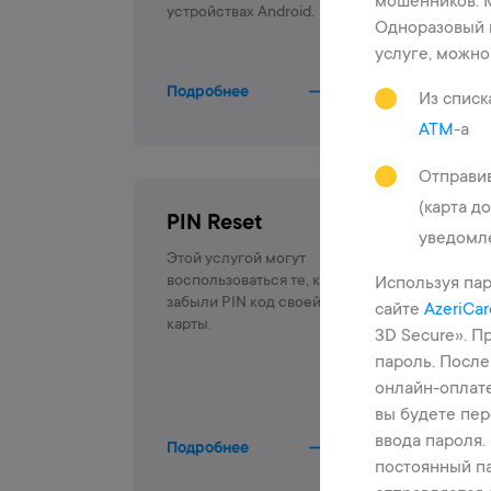
мошенников. М
устройствах Android.
Одноразовый 
услуге, можн
Подробнее
Из списк
ATM
-а
Отправи
(карта д
PIN Reset
уведомле
Этой услугой могут
воспользоваться те, кто
Используя пар
забыли PIN код своей
сайте
AzeriCar
карты.
3D Secure». П
пароль. После
онлайн-оплате
вы будете пе
ввода пароля.
Подробнее
постоянный п