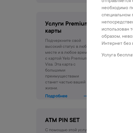
отправляется 
необходимо по
специальном п
непосредстве
Услуги Premium
использован т
карты
образом, нево
Подчеркните свой
Интернет без 
высокий статус в любом
месте и в любое время
Услуга беспла
с картой Yelo Premium
Visa. Эта карта с
большими
преимуществами
станет частью вашей
жизни.
Подробнее
ATM PIN SET
С помощью этой услуги