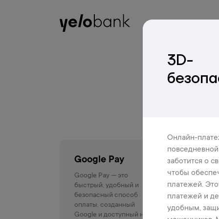
Частным лицам
Бизнесу
О банке
Кредит для всех
3D-
безопа
Онлайн-плате
повседневной 
Google Pay
заботится о с
чтобы обеспе
Google Pay — это
платежей. Это
быстрый, удобный и
безопасный способ
платежей и де
оплаты, созданный
удобным, защи
Google и доступный на