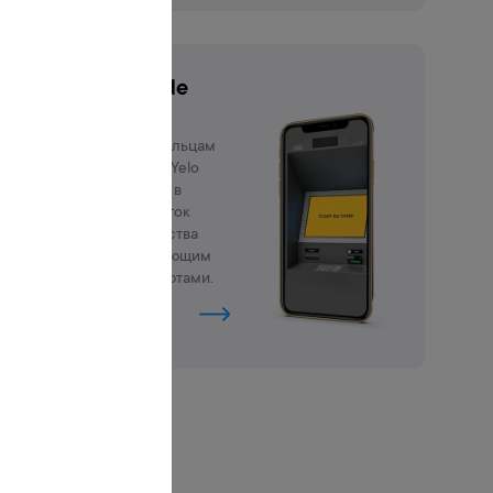
Cash by code
Данная услуга
позволяет владельцам
платежных карт Yelo
Bank отправлять в
любое время суток
денежные средства
лицам, не владеющим
банковскими картами.
Подробнее