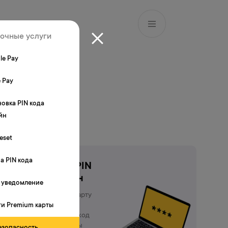
RU
Филиалы и АТМ
981
точные услуги
le Pay
 Pay
ь
новка PIN кода
йн
eset
а PIN кода
Установка PIN
кода онлайн
 уведомление
Заказал новую карту
ги Premium карты
Yelo и хочешь
установить PIN-код
онлайн? Тогда ты
езопасность