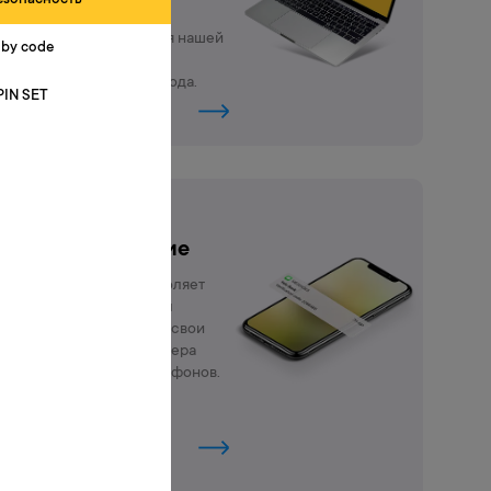
можешь
воспользоваться нашей
 by code
онлайн услугой
установки PIN-кода.
PIN SET
Подробнее
SMS-
уведомление
Эта услуга позволяет
владельцу карты
контролировать свои
счета через номера
мобильных телефонов.
Подробнее