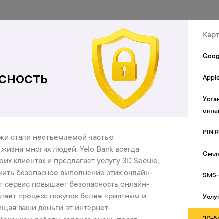
Онлайн очередь
Карты
Вклады
Кэшбэк
Другие услуги
Кар
Goog
сность
Apple
3D-безопасност
Уста
онла
PIN R
жи стали неотъемлемой частью
жизни многих людей. Yelo Bank всегда
Cмен
Apple Pay
воих клиентах и предлагает услугу 3D Secure,
чить безопасное выполнение этих онлайн-
Владельцы карт Yelo
SMS-
т сервис повышает безопасность онлайн-
могут совершать
покупки через Apple Pay
лает процесс покупок более приятным и
Услу
очень удобным и
щая ваши деньги от интернет-
бесконтактным
3D-б