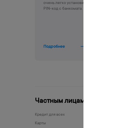
очень легко установить
PIN-код с банкомата.
Подробнее
Частным лицам
Биз
Кредит для всех
Бизне
Карты
Карты