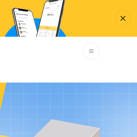
RU
Филиалы и АТМ
981