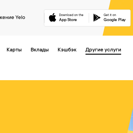
Download on the
Get it on
ение Yelo
App Store
Google Play
Онлайн очередь
Карты
Вклады
Кэшбэк
Другие услуги