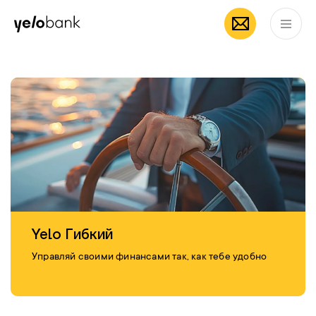
мобильное
App Store
Частным лицам
Бизнесу
О банке
приложение Yelo
RU
Yelo Гибкий
Управляй своими финансами так, как тебе удобно