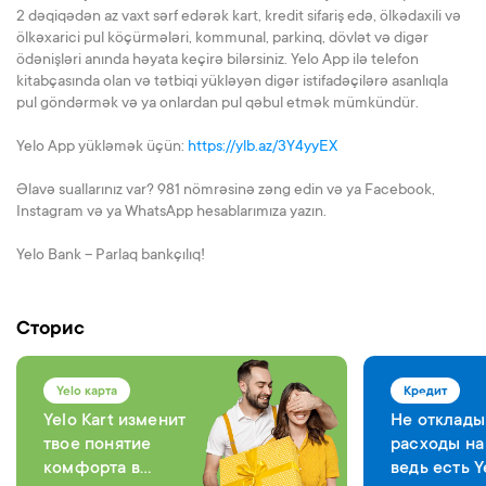
2 dəqiqədən az vaxt sərf edərək kart, kredit sifariş edə, ölkədaxili və
ölkəxarici pul köçürmələri, kommunal, parkinq, dövlət və digər
ödənişləri anında həyata keçirə bilərsiniz. Yelo App ilə telefon
kitabçasında olan və tətbiqi yükləyən digər istifadəçilərə asanlıqla
pul göndərmək və ya onlardan pul qəbul etmək mümkündür.
Yelo App yükləmək üçün:
https://ylb.az/3Y4yyEX
Əlavə suallarınız var? 981 nömrəsinə zəng edin və ya Facebook,
Instagram və ya WhatsApp hesablarımıza yazın.
Yelo Bank – Parlaq bankçılıq!
Сторис
Yelo карта
Кредит
Yelo Kart изменит
Не отклады
твое понятие
расходы на
комфорта в
ведь есть Y