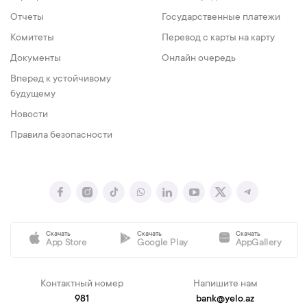
Отчеты
Государственные платежи
Комитеты
Перевод с карты на карту
Документы
Онлайн очередь
Вперед к устойчивому
будущему
Новости
Правила безопасности
Скачать
Скачать
Скачать
App Store
Google Play
AppGallery
Контактный номер
Напишите нам
981
bank@yelo.az