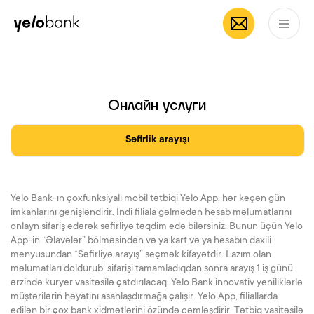
мобильное
App Store
Частным лицам
Бизнесу
О банке
приложение Yelo
RU
Онлайн услуги
Səfirlik arayışı
Yelo Bank-ın çoxfunksiyalı mobil tətbiqi Yelo App, hər keçən gün
imkanlarını genişləndirir. İndi filiala gəlmədən hesab məlumatlarını
onlayn sifariş edərək səfirliyə təqdim edə bilərsiniz. Bunun üçün Yelo
App-in “Əlavələr” bölməsindən və ya kart və ya hesabın daxili
menyusundan “Səfirliyə arayış” seçmək kifayətdir. Lazım olan
məlumatları doldurub, sifarişi tamamladıqdan sonra arayış 1 iş günü
ərzində kuryer vasitəsilə çatdırılacaq. Yelo Bank innovativ yeniliklərlə
müştərilərin həyatını asanlaşdırmağa çalışır. Yelo App, filiallarda
edilən bir çox bank xidmətlərini özündə cəmləşdirir. Tətbiq vasitəsilə