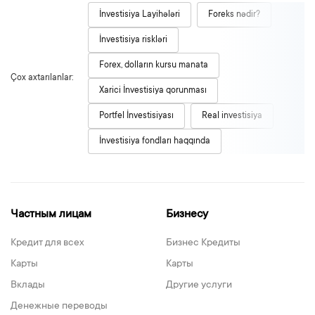
İnvestisiya Layihələri
Foreks nədir?
İnvestisiya riskləri
Forex, dolların kursu manata
Çox axtarılanlar:
Xarici İnvestisiya qorunması
Portfel İnvestisiyası
Real investisiya
İnvestisiya fondları haqqında
Частным лицам
Бизнесу
Кредит для всех
Бизнес Кредиты
Карты
Карты
Вклады
Другие услуги
Денежные переводы