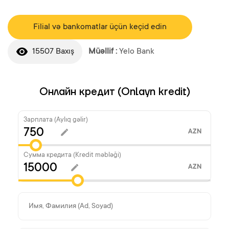
Filial və bankomatlar üçün keçid edin
15507 Baxış
Müəllif :
Yelo Bank
Онлайн кредит (Onlayn kredit)
Зарплата (Aylıq gəlir)
AZN
Сумма кредита (Kredit məbləği)
AZN