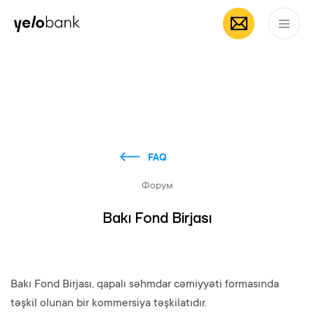
Частным лицам
Бизнесу
О банке
RU
FAQ
Форум
Bakı Fond Birjası
Bakı Fond Birjası, qapalı səhmdar cəmiyyəti formasında
təşkil olunan bir kommersiya təşkilatıdır.