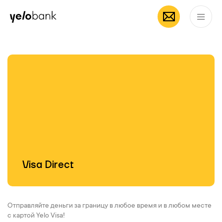
мобильное
App Store
Частным лицам
Бизнесу
О банке
приложение Yelo
RU
Visa Direct
Отправляйте деньги за границу в любое время и в любом месте
с картой Yelo Visa!