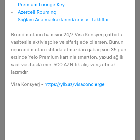
-
Premium Lounge Key
-
Azercell Rouminq
-
Sağlam Ailə mərkəzlərində xüsusi təkliflər
Apple Pay
Bu xidmətlərin hamısını 24/7 Visa Konsyerj çatbotu
vasitəsilə aktivləşdirə və sifariş edə bilərsən. Bunun
Yelo kart sahibləri Apple Pay vasitəsilə
alış-verişlərini çox rahat və təmassız
üçün xidmətləri istifadə etməzdən qabaq son 35 gün
şəkildə həyata keçirə bilərlər.
ərzində Yelo Premium kartınla smartfon, yaxud ağıllı
saat vasitəsilə min. 500 AZN-lik alış-veriş etmək
lazımdır.
Visa Konsyerj -
https://ylb.az/visaconcierge
Daha ətraflı
Onlayn PIN SET