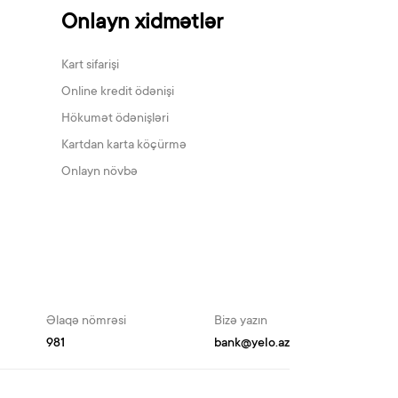
Onlayn xidmətlər
Kart sifarişi
Online kredit ödənişi
Hökumət ödənişləri
Kartdan karta köçürmə
Onlayn növbə
Əlaqə nömrəsi
Bizə yazın
981
bank@yelo.az