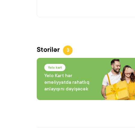
Storilər
3
Yelo kart
Yelo Kart hər
əməliyyatda rahatlıq
anlayışını dəyişəcək