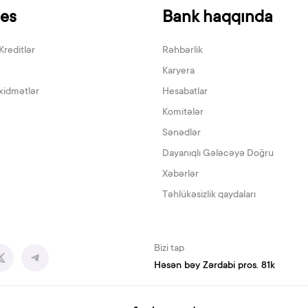
nes
Bank haqqında
Kreditlər
Rəhbərlik
Karyera
xidmətlər
Hesabatlar
Komitələr
Sənədlər
Dayanıqlı Gələcəyə Doğru
Xəbərlər
Təhlükəsizlik qaydaları
Bizi tap
Həsən bəy Zərdabi pros. 81k