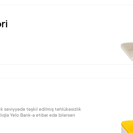
ri
 səviyyədə təşkil edilmiş təhlükəsizlik
tlıqla Yelo Bank-a etibar edə bilərsən