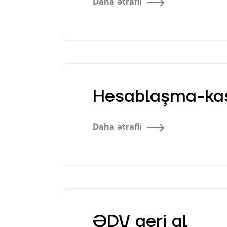
Daha ətraflı
Hesablaşma-kas
Daha ətraflı
ƏDV geri al