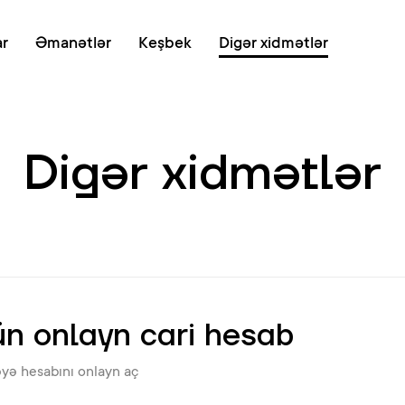
Onlayn növb
ar
Əmanətlər
Keşbek
Digər xidmətlər
Digər xidmətlər
çün onlayn cari hesab
əyə hesabını onlayn aç