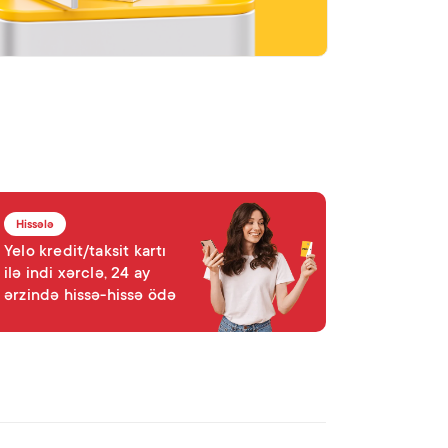
Hissələ
Yelo kredit/taksit kartı
ilə indi xərclə, 24 ay
ərzində hissə-hissə ödə