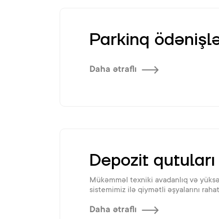
Parkinq ödənişlə
Daha ətraflı
Depozit qutuları
Mükəmməl texniki avadanlıq və yüksək
sistemimiz ilə qiymətli əşyalarını raha
Daha ətraflı