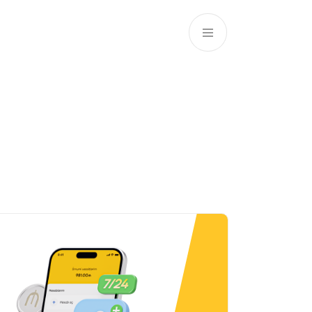
AZ
ə
ATM və Filiallar
981