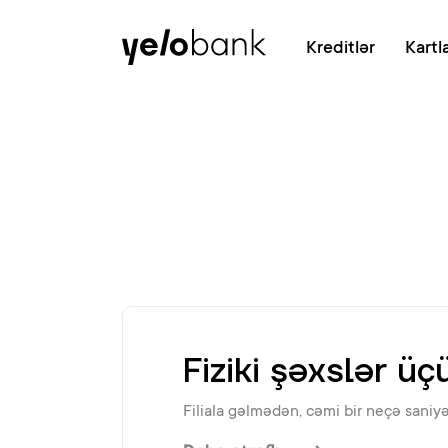
Fərdi
Biznes
Bank haqqında
Kreditlər
Kartl
Fiziki şəxslər ü
Filiala gəlmədən, cəmi bir neçə saniy