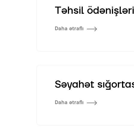
Təhsil ödənişlər
Daha ətraflı
Səyahət sığorta
Daha ətraflı