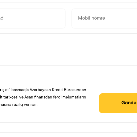
ariş et” basmaqla Azərbaycan Kredit Bürosundan
it tarixçəsi və Asan finansdan fərdi məlumatların
Göndə
masına razılıq verirəm.