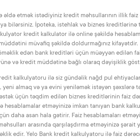
ə əldə etmək istədiyiniz kredit məhsullarının illik faiz
 bilərsiniz. İpoteka, istehlak və biznes kreditlərinə 
lkulyator kredit kalkulator ilə online şəkildə hesabla
müddətini müvafiq şəkildə doldurmağınız kifayətdir. 
məklik edən bank kreditləri üçün müəyyən edilən fai
ünə və kredit müddətinə bağlı olaraq dəyişiklik göstə
edit kalkulyatoru ilə siz gündəlik nağd pul ehtiyacl
i, yeni almaq və ya evini yeniləmək istəyən şəxslərə 
dəstək üçün təqdim edilən biznes kreditlərinin faiz də
ldə hesablamalar etməyinizə imkan tanıyan bank kalk
üçün daha asan hala gətirir. Faiz hesablamaları etmə
 məhsulları arasında qarşılaşdırma etməyinizə şərait
lik edir. Yelo Bank kredit kalkulyatoru ilə faiz dərəcə