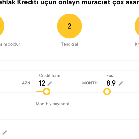
ehlak Krediti üçün onlayn müraciət çox asa
2
asını doldur
Təsdiq al
Kr
Credit term
Faiz
AZN
MONTH
Monthly payment