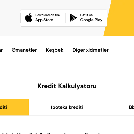
Download on the
Get it on
App Store
Google Play
Onlayn növb
ar
Əmanətlər
Keşbek
Digər xidmətlər
Kredit Kalkulyatoru
diti
İpoteka krediti
Bi