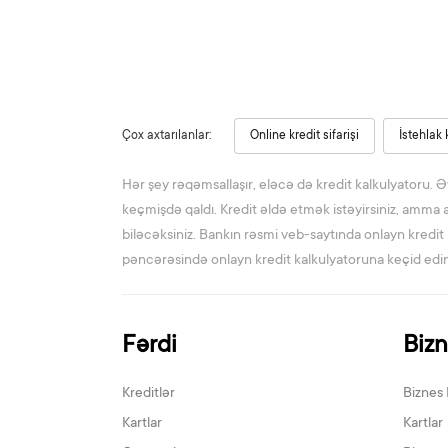
Çox axtarılanlar:
Online kredit sifarişi
İstehlak 
Hər şey rəqəmsallaşır, eləcə də kredit kalkulyatoru. Ə
keçmişdə qaldı. Kredit əldə etmək istəyirsiniz, amma a
biləcəksiniz. Bankın rəsmi veb-saytında onlayn kredit
pəncərəsində onlayn kredit kalkulyatoruna keçid edin,
Fərdi
Biz
Kreditlər
Biznes 
Kartlar
Kartlar