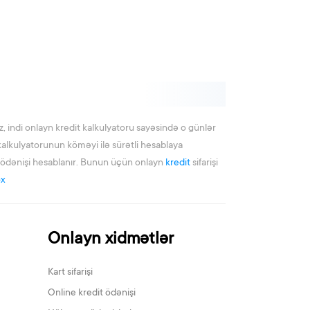
, indi onlayn kredit kalkulyatoru sayəsində o günlər
kalkulyatorunun köməyi ilə sürətli hesablaya
ıq ödənişi hesablanır. Bunun üçün onlayn
kredit
sifarişi
ox
Onlayn xidmətlər
Kart sifarişi
Online kredit ödənişi