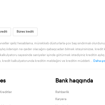
krediti
Biznes krediti
vvəllər qəliz hesablama, mürəkkəb düsturlarla çox baş sındırmalı olurdunuz
ylıq ödənişin nə qədər olacağını qabaqcadan bilmək istəyirsinizsə, kredit 
 kalkulyatoru sayəsində saniyələr içində götürmək istədiyiniz kreditin ayl
 kredit kalkulyatorunda kreditin məbləğini və kreditin müddəti ...
Daha ç
nes
Bank haqqında
Kreditlər
Rəhbərlik
Karyera