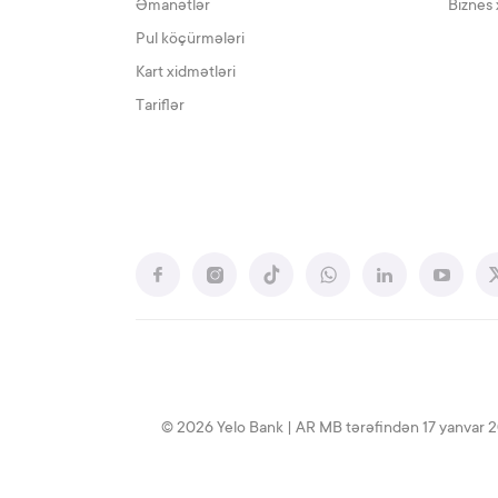
Əmanətlər
Biznes 
Pul köçürmələri
Kart xidmətləri
Tariflər
© 2026 Yelo Bank | AR MB tərəfindən 17 yanvar 2020