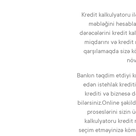
Kredit kalkulyatoru il
məbləğini hesablaya
dərəcələrini kredit ka
miqdarını və kredit 
qarşılamaqda sizə kö
növ
Bankın təqdim etdiyi kr
edən istehlak kredit
krediti və biznesə 
bilərsiniz.Online şəki
proseslərini sizin 
kalkulyatoru kredit
seçim etməyinizə kömək