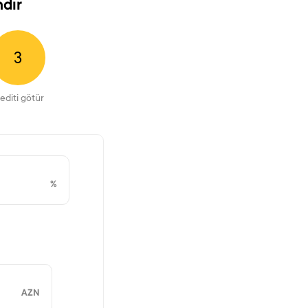
ndır
3
editi götür
%
AZN