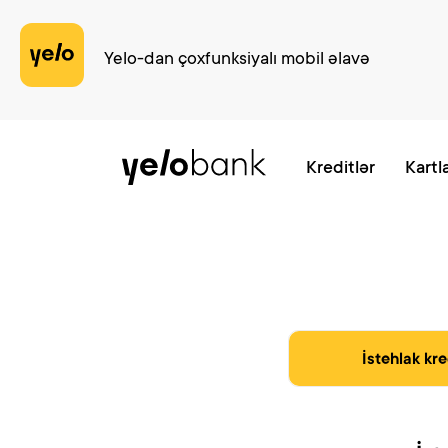
Yelo-dan çoxfunksiyalı mobil əlavə
Fərdi
Biznes
Bank haqqında
Kreditlər
Kartl
İstehlak kre