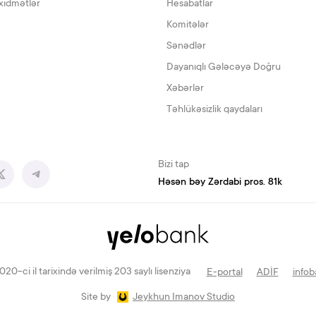
xidmətlər
Hesabatlar
Komitələr
Sənədlər
Dayanıqlı Gələcəyə Doğru
Xəbərlər
Təhlükəsizlik qaydaları
Bizi tap
Həsən bəy Zərdabi pros. 81k
-ci il tarixində verilmiş 203 saylı lisenziya
E-portal
ADİF
infob
Site by
Jeykhun Imanov Studio