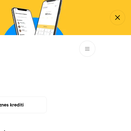
AZ
ə
ATM və Filiallar
981
znes krediti