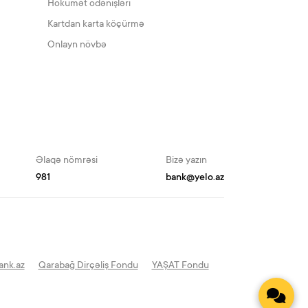
Hökumət ödənişləri
Kartdan karta köçürmə
Onlayn növbə
Əlaqə nömrəsi
Bizə yazın
981
bank@yelo.az
ank.az
Qarabağ Dirçəliş Fondu
YAŞAT Fondu