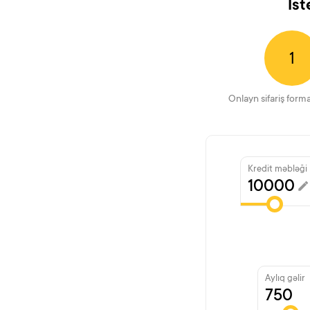
İst
1
Onlayn sifariş form
Kredit məbləği
Aylıq gəlir