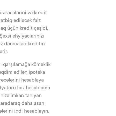
 dərəcələrini və kredit
tətbiq ediləcək faiz
maq üçün kredit çeşidi,
Şəxsi ehyiyaclarınızı
z dərəcələri kreditin
rir.
arı qarşılamağa köməklik
təqdim edilən ipoteka
rəcələrini hesablaya
ulyatoru faiz hesablama
yinizə imkan tanıyan
 yaradaraq daha asan
lərini indi hesablayın.