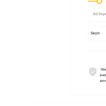
“Sif
kred
alın