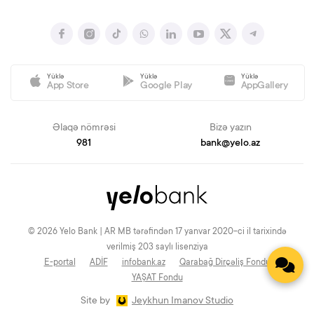
Yüklə
Yüklə
Yüklə
App Store
Google Play
AppGallery
Əlaqə nömrəsi
Bizə yazın
981
bank@yelo.az
© 2026 Yelo Bank | AR MB tərəfindən 17 yanvar 2020-ci il tarixində
verilmiş 203 saylı lisenziya
E-portal
ADİF
infobank.az
Qarabağ Dirçəliş Fondu
YAŞAT Fondu
Site by
Jeykhun Imanov Studio