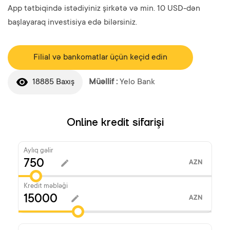
App tətbiqində istədiyiniz şirkətə və min. 10 USD-dən
başlayaraq investisiya edə bilərsiniz.
Filial və bankomatlar üçün keçid edin
18885 Baxış
Müəllif :
Yelo Bank
Online kredit sifarişi
Aylıq gəlir
AZN
Kredit məbləği
AZN