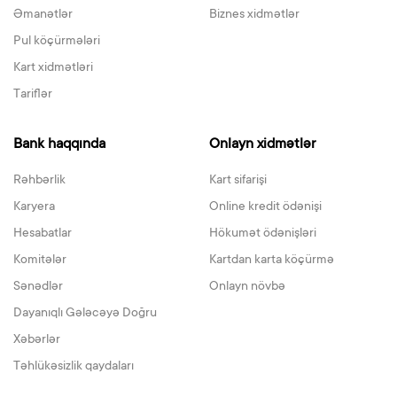
Əmanətlər
Biznes xidmətlər
Pul köçürmələri
Kart xidmətləri
Tariflər
Bank haqqında
Onlayn xidmətlər
Rəhbərlik
Kart sifarişi
Karyera
Online kredit ödənişi
Hesabatlar
Hökumət ödənişləri
Komitələr
Kartdan karta köçürmə
Sənədlər
Onlayn növbə
Dayanıqlı Gələcəyə Doğru
Xəbərlər
Təhlükəsizlik qaydaları