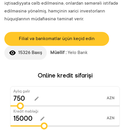
iqtisadiyyata cəlb edilməsinə, onlardan səmərəli istifadə
edilməsinə yönəlmiş, həmçinin xarici investorların
hüquqlarının müdafiəsinə təminat verir.
Filial və bankomatlar üçün keçid edin
15326 Baxış
Müəllif :
Yelo Bank
Online kredit sifarişi
Aylıq gəlir
AZN
Kredit məbləği
AZN