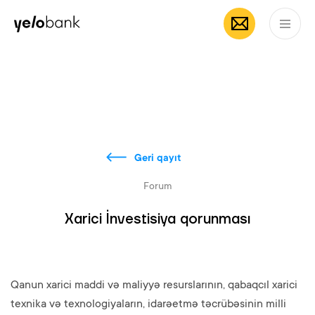
Fərdi
Biznes
Bank haqqında
AZ
Geri qayıt
Forum
Xarici İnvestisiya qorunması
Qanun xarici maddi və maliyyə resurslarının, qabaqcıl xarici
texnika və texnologiyaların, idarəetmə təcrübəsinin milli