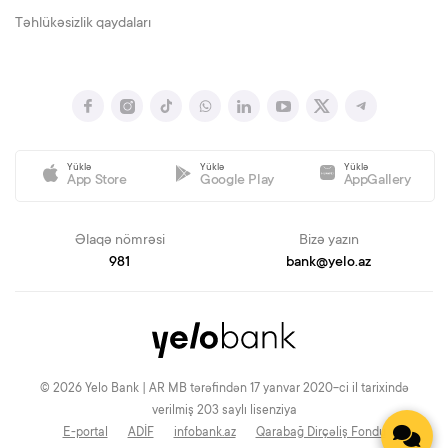
Təhlükəsizlik qaydaları
Yüklə
Yüklə
Yüklə
App Store
Google Play
AppGallery
Əlaqə nömrəsi
Bizə yazın
981
bank@yelo.az
© 2026 Yelo Bank | AR MB tərəfindən 17 yanvar 2020-ci il tarixində
verilmiş 203 saylı lisenziya
E-portal
ADİF
infobank.az
Qarabağ Dirçəliş Fondu