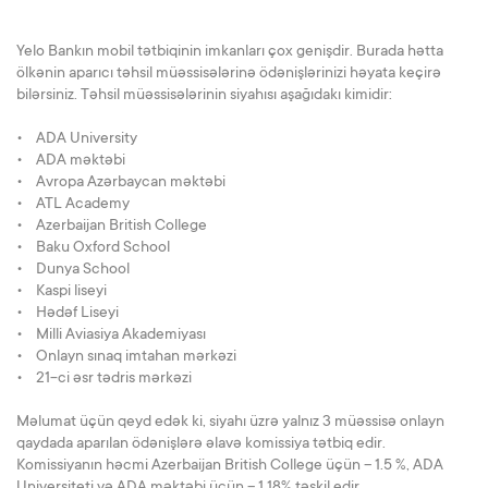
Yelo Bankın mobil tətbiqinin imkanları çox genişdir. Burada hətta
ölkənin aparıcı təhsil müəssisələrinə ödənişlərinizi həyata keçirə
bilərsiniz. Təhsil müəssisələrinin siyahısı aşağıdakı kimidir:
• ADA University
• ADA məktəbi
• Avropa Azərbaycan məktəbi
• ATL Academy
• Azerbaijan British College
• Baku Oxford School
• Dunya School
• Kaspi liseyi
• Hədəf Liseyi
• Milli Aviasiya Akademiyası
• Onlayn sınaq imtahan mərkəzi
• 21-ci əsr tədris mərkəzi
Məlumat üçün qeyd edək ki, siyahı üzrə yalnız 3 müəssisə onlayn
qaydada aparılan ödənişlərə əlavə komissiya tətbiq edir.
Komissiyanın həcmi Azerbaijan British College üçün – 1.5 %, ADA