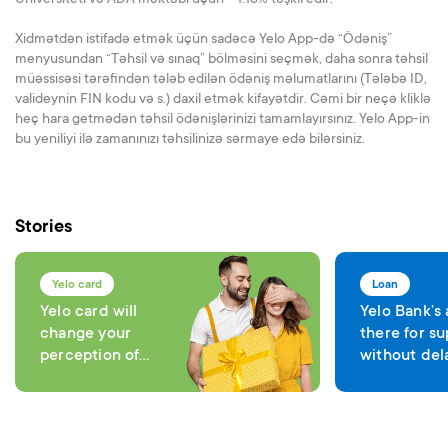
Universiteti və ADA məktəbi üçün – 1.18% təşkil edir.
Xidmətdən istifadə etmək üçün sadəcə Yelo App-də “Ödəniş”
menyusundan “Təhsil və sınaq” bölməsini seçmək, daha sonra təhsil
müəssisəsi tərəfindən tələb edilən ödəniş məlumatlarını (Tələbə ID,
valideynin FIN kodu və s.) daxil etmək kifayətdir. Cəmi bir neçə kliklə
heç hara getmədən təhsil ödənişlərinizi tamamlayırsınız. Yelo App-in
bu yeniliyi ilə zamanınızı təhsilinizə sərmaye edə bilərsiniz.
Stories
Yelo card
Loan
Yelo card will
Yelo Bank’s
change your
there for su
perception of
without del
comfort in each
expenses
transaction