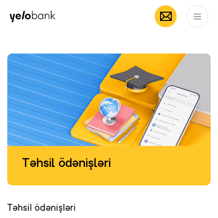
Individuals
Business
About bank
EN
Təhsil ödənişləri
Təhsil ödənişləri