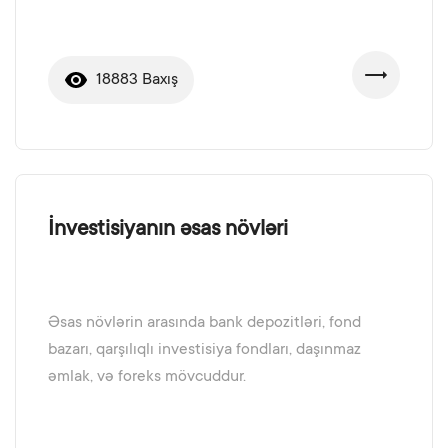
18883 Baxış
İnvestisiyanın əsas növləri
Əsas növlərin arasında bank depozitləri, fond
bazarı, qarşılıqlı investisiya fondları, daşınmaz
əmlak, və foreks mövcuddur.