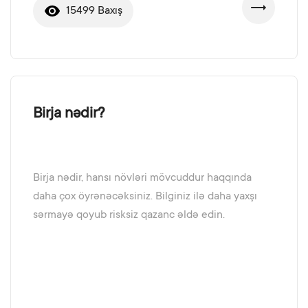
15499 Baxış
Birja nədir?
Birja nədir, hansı növləri mövcuddur haqqında
daha çox öyrənəcəksiniz. Bilginiz ilə daha yaxşı
sərmayə qoyub risksiz qazanc əldə edin.