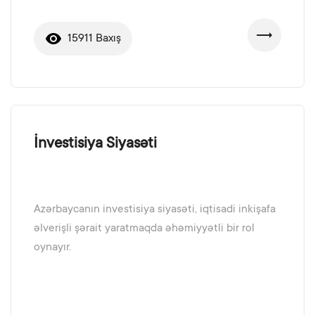
15911 Baxış
İnvestisiya Siyasəti
Azərbaycanın investisiya siyasəti, iqtisadi inkişafa
əlverişli şərait yaratmaqda əhəmiyyətli bir rol
oynayır.