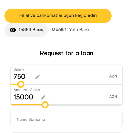
Filial və bankomatlar üçün keçid edin
15854 Baxış
Müəllif :
Yelo Bank
Request for a loan
Salary
AZN
Amount of loan
AZN