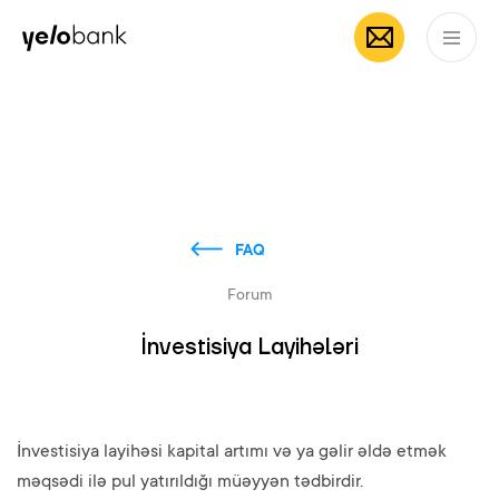
Individuals
Business
About bank
EN
FAQ
Forum
İnvestisiya Layihələri
İnvestisiya layihəsi kapital artımı və ya gəlir əldə etmək
məqsədi ilə pul yatırıldığı müəyyən tədbirdir.