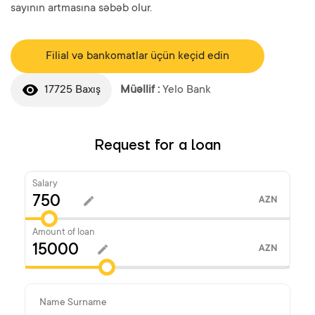
sayının artmasına səbəb olur.
Filial və bankomatlar üçün keçid edin
17725 Baxış
Müəllif :
Yelo Bank
Request for a loan
Salary
AZN
Amount of loan
AZN